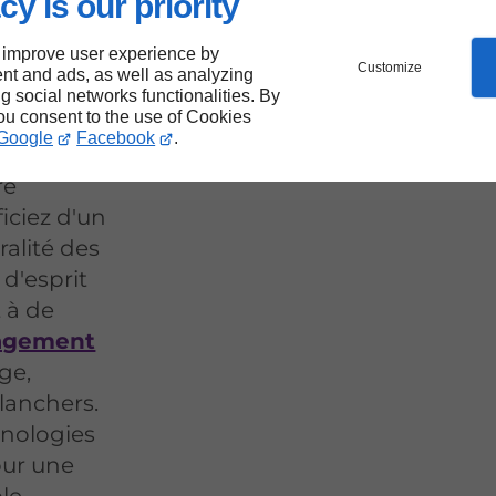
our
cy is our priority
eur à
 improve user experience by
Customize
nt and ads, as well as analyzing
ng social networks functionalities. By
you consent to the use of Cookies
Google
Facebook
.
ité à
re
iciez d'un
ralité des
 d'esprit
 à de
agement
age,
lanchers.
nologies
ur une