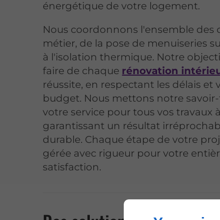
énergétique de votre logement.
Nous coordonnons l'ensemble des 
métier, de la pose de menuiseries s
à l'isolation thermique. Notre objecti
faire de chaque
rénovation intérie
réussite, en respectant les délais et 
budget. Nous mettons notre savoir-f
votre service pour tous vos travaux 
garantissant un résultat irréprochab
durable. Chaque étape de votre proj
gérée avec rigueur pour votre entiè
satisfaction.