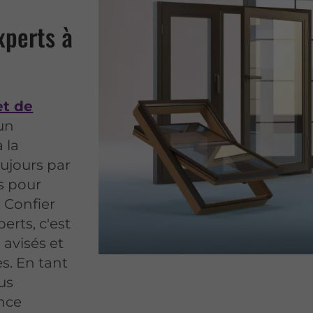
xperts à
et de
un
 la
ujours par
s pour
. Confier
erts, c'est
 avisés et
s. En tant
us
nce