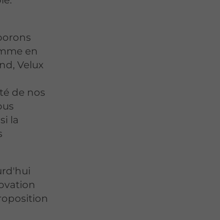
le.
borons
comme en
nd, Velux
té de nos
ous
i la
s
urd'hui
novation
roposition