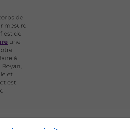
corps de
ur mesure
f est de
ure
une
votre
aire à
à Royan,
le et
et est
re