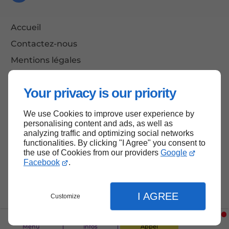
Accueil
Contactez-nous
Mentions légales
Plan du site
Your privacy is our priority
We use Cookies to improve user experience by
Haut de page
personalising content and ads, as well as
analyzing traffic and optimizing social networks
functionalities. By clicking "I Agree" you consent to
the use of Cookies from our providers
Google
Facebook
.
I AGREE
Customize
Menu
Infos
Appel