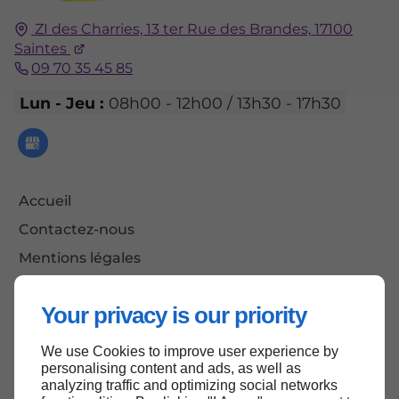
ZI des Charries, 13 ter Rue des Brandes,
17100
Saintes
09 70 35 45 85
Lun - Jeu :
08h00 - 12h00 / 13h30 - 17h30
Accueil
Contactez-nous
Mentions légales
Plan du site
Your privacy is our priority
We use Cookies to improve user experience by
Haut de page
personalising content and ads, as well as
analyzing traffic and optimizing social networks