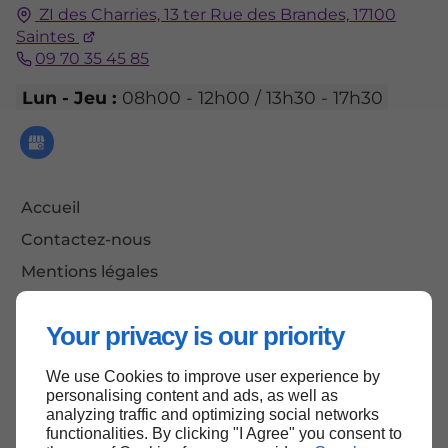
ZI des Charries, 13 ter Rue des Brandes,
17100
Saintes
09 70 35 45 85
Lun - Jeu :
08h00 - 12h00 / 13h30 - 17h30
Accueil
Contactez-nous
Mentions légales
Plan du site
Your privacy is our priority
We use Cookies to improve user experience by
Haut de page
personalising content and ads, as well as
analyzing traffic and optimizing social networks
functionalities. By clicking "I Agree" you consent to