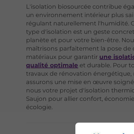
L'isolation biosourcée contribue ég
un environnement intérieur plus sa
régulant naturellement l'humidité. C
type d'isolation est un geste concret
planète et pour votre bien-être. No
maîtrisons parfaitement la pose de 
matériaux pour garantir
une isolat
qualité optimale
et durable. Pour t
travaux de rénovation énergétique,
assurons une mise en œuvre soignée
nous votre projet d'isolation thermi
Saujon pour allier confort, économie
écologie.