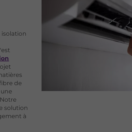
isolation
'est
tion
ojet
matières
fibre de
t une
 Notre
e solution
ogement à