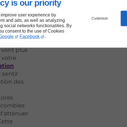
cy is our priority
jon
 improve user experience by
Customize
nt and ads, as well as analyzing
ng social networks functionalities. By
you consent to the use of Cookies
thermique
Google
Facebook
.
mies
 vont plus
 votre
ation
 sentir
ation des
nores
s combles
d'atténuer
Cette