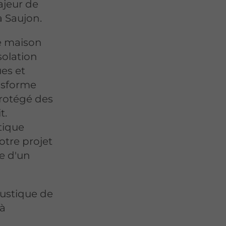
jeur de
à Saujon.
re maison
solation
ues et
ansforme
protégé des
t.
tique
otre projet
se d'un
oustique de
 à