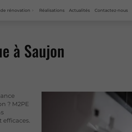
 de rénovation
Réalisations
Actualités
Contactez-nous
ue à Saujon
mance
jon ? M2PE
ns
 efficaces.