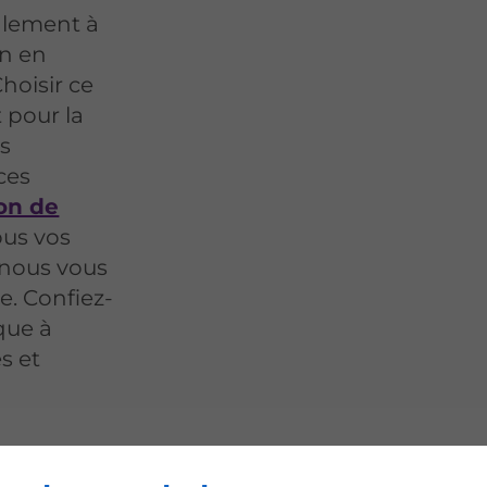
alement à
in en
hoisir ce
 pour la
us
ces
ion de
ous vos
 nous vous
. Confiez-
que à
s et