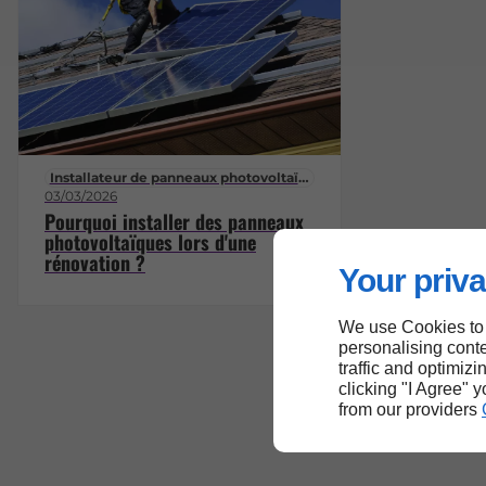
Installateur de panneaux photovoltaïques
03/03/2026
Pourquoi installer des panneaux
photovoltaïques lors d'une
rénovation ?
Your priva
We use Cookies to
personalising conte
traffic and optimizi
clicking "I Agree" 
from our providers