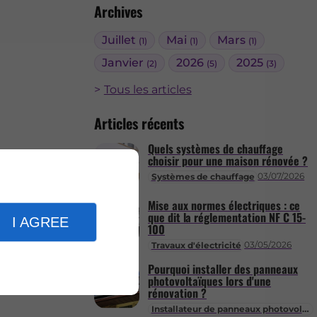
Archives
Juillet
Mai
Mars
(1)
(1)
(1)
Janvier
2026
2025
(2)
(5)
(3)
Tous les articles
Articles récents
Quels systèmes de chauffage
choisir pour une maison rénovée ?
03/07/2026
Systèmes de chauffage
Mise aux normes électriques : ce
que dit la réglementation NF C 15-
I AGREE
100
03/05/2026
Travaux d'électricité
Pourquoi installer des panneaux
photovoltaïques lors d'une
rénovation ?
Installateur de panneaux photovoltaïques